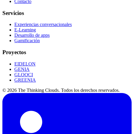
Contacto
Servicios
Experiencias conversacionales
E-Learning
Desarrollo de apps
Gamificación
Proyectos
EIDELON
GENIA
GLOOCI
GREENIA
©
2026
The Thinking Clouds.
Todos los derechos reservados.