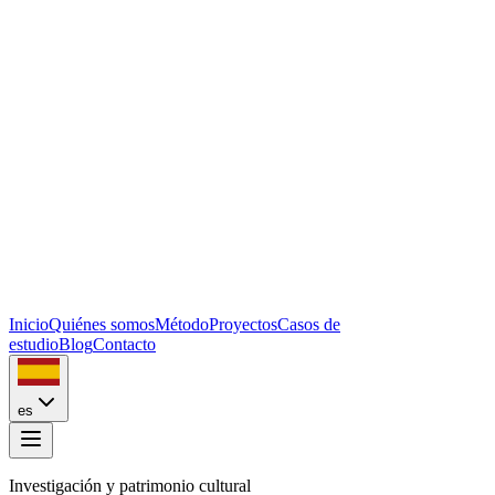
Inicio
Quiénes somos
Método
Proyectos
Casos de
estudio
Blog
Contacto
es
Investigación y patrimonio cultural