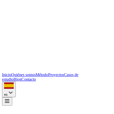
Inicio
Quiénes somos
Método
Proyectos
Casos de
estudio
Blog
Contacto
es