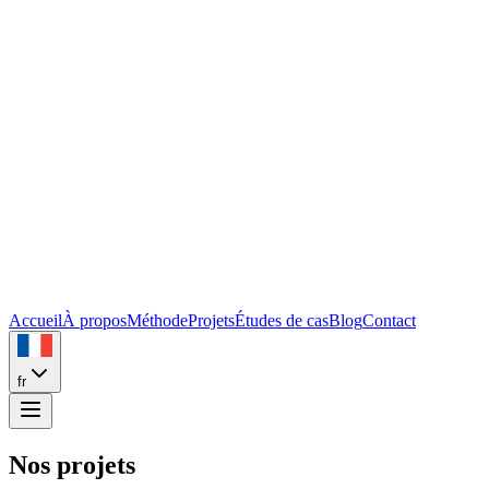
Accueil
À propos
Méthode
Projets
Études de cas
Blog
Contact
fr
Nos projets