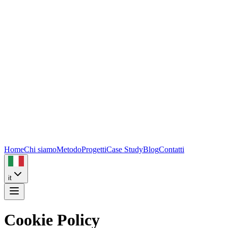
Home
Chi siamo
Metodo
Progetti
Case Study
Blog
Contatti
it
Cookie Policy