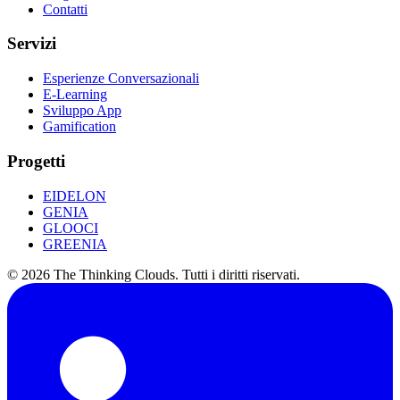
Contatti
Servizi
Esperienze Conversazionali
E-Learning
Sviluppo App
Gamification
Progetti
EIDELON
GENIA
GLOOCI
GREENIA
©
2026
The Thinking Clouds.
Tutti i diritti riservati.