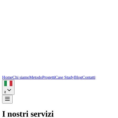
Home
Chi siamo
Metodo
Progetti
Case Study
Blog
Contatti
it
I nostri servizi