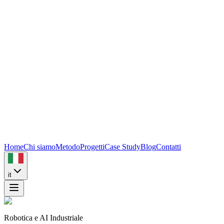
Home
Chi siamo
Metodo
Progetti
Case Study
Blog
Contatti
it
Robotica e AI Industriale