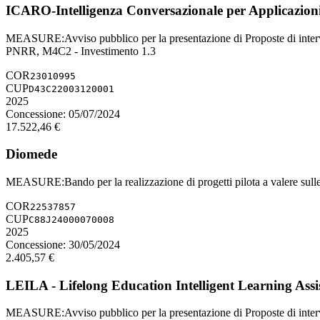
ICARO-Intelligenza Conversazionale per Applicazioni
MEASURE
:
Avviso pubblico per la presentazione di Proposte di interven
PNRR, M4C2 - Investimento 1.3
COR
23010995
CUP
D43C22003120001
2025
Concessione:
05/07/2024
17.522,46
€
Diomede
MEASURE
:
Bando per la realizzazione di progetti pilota a valere sulle
COR
22537857
CUP
C88J24000070008
2025
Concessione:
30/05/2024
2.405,57
€
LEILA - Lifelong Education Intelligent Learning Assi
MEASURE
:
Avviso pubblico per la presentazione di Proposte di inte