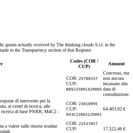
c grants actually received by The thinking clouds S.r.l. in the
 made to the Transparency section of that Register.
Codes (COR /
re
Amount
CUP)
Concesso, ma
COR:
non ancora
25780337
CUP:
incassato alla
data di
B89J25001420005
consultazione.
roposte di intervento per la
COR:
23010995
ta, ai centri di ricerca, alle
CUP:
64.403,92
€
 di ricerca di base PNRR, M4C2 -
D43C22003120001
COR:
22537857
ta a valere sulle risorse residue
CUP:
17.522,46
€
oriali.