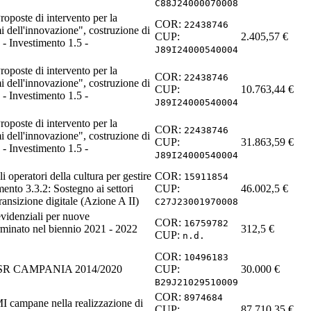
C88J24000070008
roposte di intervento per la
COR:
22438746
i dell'innovazione", costruzione di
CUP:
2.405,57
€
- Investimento 1.5 -
J89I24000540004
roposte di intervento per la
COR:
22438746
i dell'innovazione", costruzione di
CUP:
10.763,44
€
- Investimento 1.5 -
J89I24000540004
roposte di intervento per la
COR:
22438746
i dell'innovazione", costruzione di
CUP:
31.863,59
€
- Investimento 1.5 -
J89I24000540004
 operatori della cultura per gestire
COR:
15911854
mento 3.3.2: Sostegno ai settori
CUP:
46.002,5
€
transizione digitale (Azione A II)
C27J23001970008
evidenziali per nuove
COR:
16759782
rminato nel biennio 2021 - 2022
312,5
€
CUP:
n.d.
COR:
10496183
 FESR CAMPANIA 2014/2020
CUP:
30.000
€
B29J21029510009
COR:
8974684
I campane nella realizzazione di
CUP:
87.710,35
€