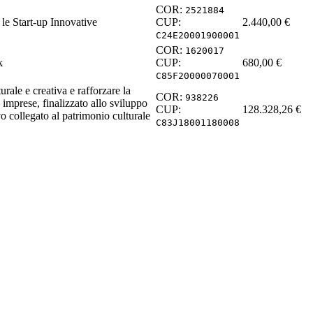
COR:
2521884
 le Start-up Innovative
CUP:
2.440,00 €
C24E20001900001
COR:
1620017
k
CUP:
680,00 €
C85F20000070001
turale e creativa e rafforzare la
COR:
938226
 imprese, finalizzato allo sviluppo
CUP:
128.328,26
€
o collegato al patrimonio culturale
C83J18001180008