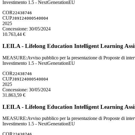
Investimento 1.5 - NextGenerationEU
COR
22438746
CUP
J89I24000540004
2025
Concessione:
30/05/2024
10.763,44
€
LEILA - Lifelong Education Intelligent Learning Assi
MEASURE
:
Avviso pubblico per la presentazione di Proposte di inte
Investimento 1.5 - NextGenerationEU
COR
22438746
CUP
J89I24000540004
2025
Concessione:
30/05/2024
31.863,59
€
LEILA - Lifelong Education Intelligent Learning Assi
MEASURE
:
Avviso pubblico per la presentazione di Proposte di inte
Investimento 1.5 - NextGenerationEU
COR
22438746