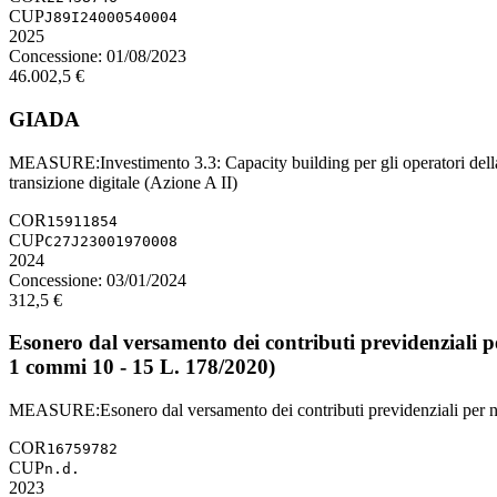
CUP
J89I24000540004
2025
Concessione:
01/08/2023
46.002,5
€
GIADA
MEASURE
:
Investimento 3.3: Capacity building per gli operatori della
transizione digitale (Azione A II)
COR
15911854
CUP
C27J23001970008
2024
Concessione:
03/01/2024
312,5
€
Esonero dal versamento dei contributi previdenziali p
1 commi 10 - 15 L. 178/2020)
MEASURE
:
Esonero dal versamento dei contributi previdenziali per
COR
16759782
CUP
n.d.
2023