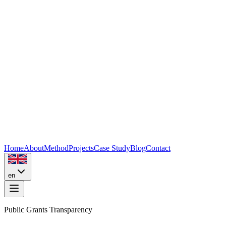
Home
About
Method
Projects
Case Study
Blog
Contact
en
Public Grants Transparency