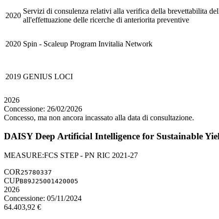
Servizi di consulenza relativi alla verifica della brevettabilita de
2020
all'effettuazione delle ricerche di anteriorita preventive
2020
Spin - Scaleup Program Invitalia Network
2019
GENIUS LOCI
2026
Concessione:
26/02/2026
Concesso, ma non ancora incassato alla data di consultazione.
DAISY Deep Artificial Intelligence for Sustainable Yie
MEASURE
:
FCS STEP - PN RIC 2021-27
COR
25780337
CUP
B89J25001420005
2026
Concessione:
05/11/2024
64.403,92
€