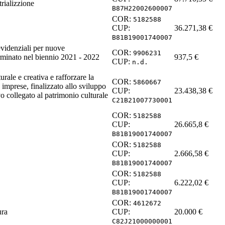
trializzione
B87H22002600007
COR:
5182588
CUP:
36.271,38
€
B81B19001740007
evidenziali per nuove
COR:
9906231
rminato nel biennio 2021 - 2022
937,5
€
CUP:
n.d.
turale e creativa e rafforzare la
COR:
5860667
 imprese, finalizzato allo sviluppo
CUP:
23.438,38
€
o collegato al patrimonio culturale
C21B21007730001
COR:
5182588
CUP:
26.665,8
€
B81B19001740007
COR:
5182588
CUP:
2.666,58
€
B81B19001740007
COR:
5182588
CUP:
6.222,02
€
B81B19001740007
COR:
4612672
ura
CUP:
20.000
€
C82J21000000001